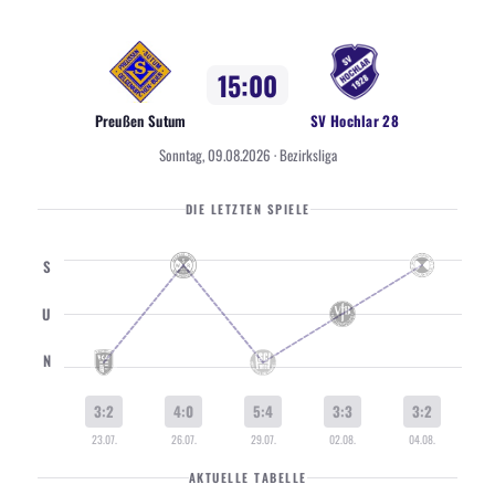
15:00
Preußen Sutum
SV Hochlar 28
Sonntag, 09.08.2026 · Bezirksliga
DIE LETZTEN SPIELE
S
U
N
3:2
4:0
5:4
3:3
3:2
23.07.
26.07.
29.07.
02.08.
04.08.
AKTUELLE TABELLE