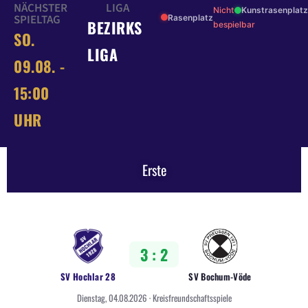
NÄCHSTER
LIGA
Nicht
Kunstrasenplatz
SPIELTAG
Rasenplatz
BEZIRKS
bespielbar
SO.
LIGA
09.08. -
15:00
UHR
Erste
3 : 2
SV Hochlar 28
SV Bochum-Vöde
Dienstag, 04.08.2026 · Kreisfreundschaftsspiele