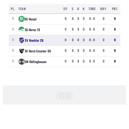
PL.
TEAM
SP.
S
U
N
TORE
DIFF.
PKT.
1
0
0
0
0
0 : 0
0
0
SC Hassel
1
0
0
0
0
0 : 0
0
0
SG Herne 70
1
0
0
0
0
0 : 0
0
0
SV Hochlar 28
1
0
0
0
0
0 : 0
0
0
SV Horst-Emscher 08
1
0
0
0
0
0 : 0
0
0
SW Röllinghausen
Zweite