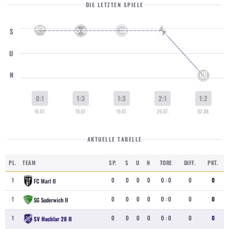
DIE LETZTEN SPIELE
S
U
N
0:1
1:3
1:3
2:1
1:2
16.07.
18.07.
19.07.
26.07.
02.08.
AKTUELLE TABELLE
PL.
TEAM
SP.
S
U
N
TORE
DIFF.
PKT.
1
0
0
0
0
0 : 0
0
0
FC Marl II
1
0
0
0
0
0 : 0
0
0
SG Suderwich II
1
0
0
0
0
0 : 0
0
0
SV Hochlar 28 II