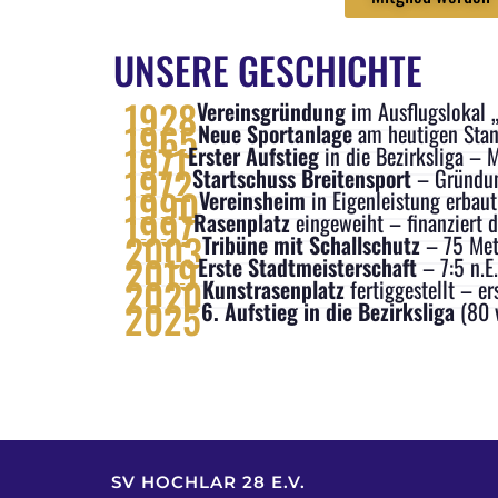
UNSERE GESCHICHTE
1928
Vereinsgründung
im Ausflugslokal 
1965
Neue Sportanlage
am heutigen Stan
1971
Erster Aufstieg
in die Bezirksliga – 
1972
Startschuss Breitensport
– Gründun
1990
Vereinsheim
in Eigenleistung erbau
1997
Rasenplatz
eingeweiht – finanziert 
2003
Tribüne mit Schallschutz
– 75 Met
2019
Erste Stadtmeisterschaft
– 7:5 n.
2020
Kunstrasenplatz
fertiggestellt – e
2025
6. Aufstieg in die Bezirksliga
(80 
SV HOCHLAR 28 E.V.