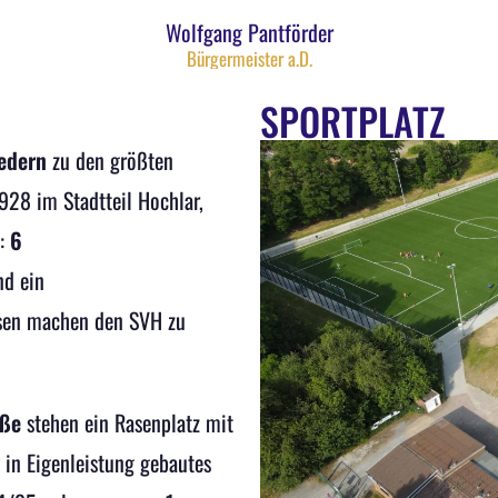
Wolfgang Pantförder
Bürgermeister a.D.
SPORTPLATZ
edern
zu den größten
928 im Stadtteil Hochlar,
n:
6
d ein
sen machen den SVH zu
aße
stehen ein Rasenplatz mit
 in Eigenleistung gebautes