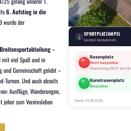
4/25 gelang unserer 1.
its
6. Aufstieg in die
9 wurde der
SPORTPLATZAMPEL
Sportplatz Averdunkstraße
Breitensportabteilung
–
Rasenplatz
d mit viel Spaß und in
Nicht bespielbar
g und Gemeinschaft gelebt –
Überholung 06.07. bis 14
nd-Turnen. Und auch abseits
Kunstrasenplatz
Bespielbar
men: Ausflüge, Wanderungen,
t jeher zum Vereinsleben
Stand: 07.08.2026