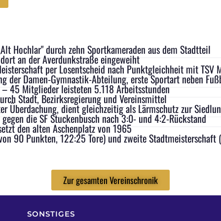
„Alt Hochlar" durch zehn Sportkameraden aus dem Stadtteil
dort an der Averdunkstraße eingeweiht
Meisterschaft per Losentscheid nach Punktgleichheit mit TSV M
g der Damen-Gymnastik-Abteilung, erste Sportart neben Fußb
t – 45 Mitglieder leisteten 5.118 Arbeitsstunden
durch Stadt, Bezirksregierung und Vereinsmittel
er Überdachung, dient gleichzeitig als Lärmschutz zur Siedlu
E. gegen die SF Stuckenbusch nach 3:0- und 4:2-Rückstand
rsetzt den alten Aschenplatz von 1965
von 90 Punkten, 122:25 Tore) und zweite Stadtmeisterschaft 
Zur gesamten Vereinschronik
SONSTIGES