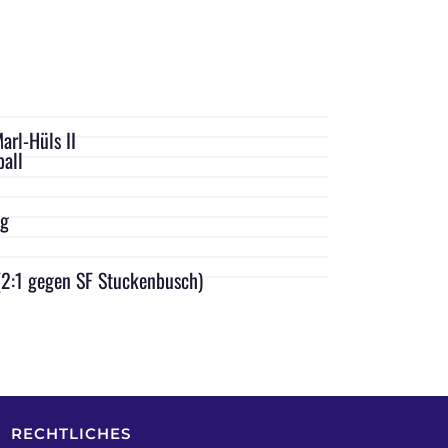
arl-Hüls II
all
ng
(2:1 gegen SF Stuckenbusch)
RECHTLICHES